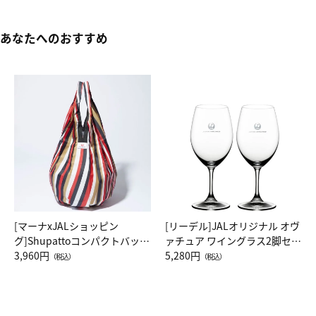
あなたへのおすすめ
[マーナxJALショッピン
[リーデル]JALオリジナル オヴ
グ]Shupattoコンパクトバッグ
ァチュア ワイングラス2脚セッ
Drop JAL客室乗務員（LC）ス
3,960円
ト（レッドワイン）
5,280円
（税込）
（税込）
カーフ柄