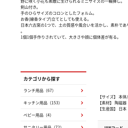
野に咲く小花も素敵に生けられるミニサイズの一輪挿し。
剣山付き。
手のひらサイズのコロンとしたフォルム。
お香(線香タイプ)立てとしても使える。
日本六古窯の1つで、土の質感や風合いを活かし、素朴であ
。
1個1個手作りされていて、大きさや顔に個体差が有る。
カテゴリから探す
ランチ用品（67）
【サイズ】 本体/
キッチン用品（153）
【素材】 陶磁器
【生産国】 日本
ベビー用品（4）
サニタリー用品（72）
JANコード