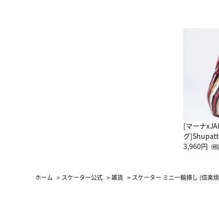
[マーナxJ
グ]Shup
グ Drop 
3,960円
（税
（LC）ス
ホーム
>
スケーター公式
>
雑貨
>
スケーター ミニ一輪挿し (信楽焼)