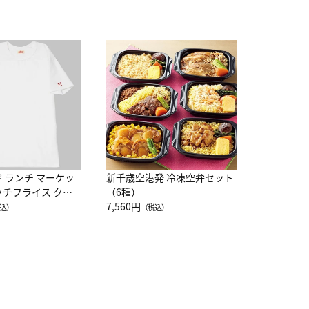
JAL特製
レー 200
10,800円
（
ド ランチ マーケッ
新千歳空港発 冷凍空弁セット
ッチフライス クル
（6種）
注半袖Ｔシャツ
7,560円
込）
（税込）