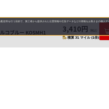
配信等を行う目的で、第三者から提供された位置情報や広告データなどの情報をお客さまの個人デー
3,410円
（税込）
ルコブルー KOSMH1
積算 31 マイル (1倍)
要
プライバシーポリシー
について
配送について
セル・返品・交換について
営業日について
に基づく表示