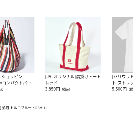
ALショッピン
[JALオリジナル]肩掛けトート
[ハリウッ
attoコンパクトバッ
レッド
ト]ストレ
JAL客室乗務員
3,850円
ーネック別
5,500円
込）
（税込）
（税
カーフ柄
 鴻月 トルコブルー KOSMH1