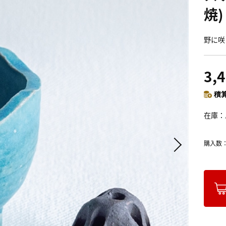
焼)
野に咲
3,
積算
在庫
購入数