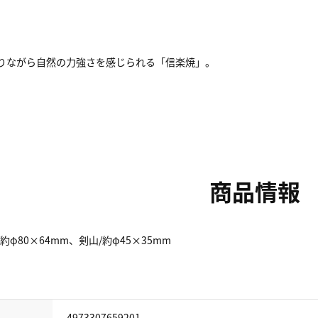
りながら自然の力強さを感じられる「信楽焼」。
商品情報
約φ80×64mm、剣山/約φ45×35mm
4973307659201