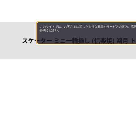
このサイトでは、お客さまに適したお得な商品やサービスの案内、広告
参照ください。
スケーター ミニ一輪挿し (信楽焼) 鴻月 ト
会社概
領収書
キャン
特商法