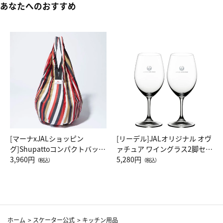
あなたへのおすすめ
[マーナxJALショッピン
[リーデル]JALオリジナル オヴ
グ]Shupattoコンパクトバッグ
ァチュア ワイングラス2脚セッ
Drop JAL客室乗務員（LC）ス
3,960円
ト（レッドワイン）
5,280円
（税込）
（税込）
カーフ柄
ホーム
>
スケーター公式
>
キッチン用品