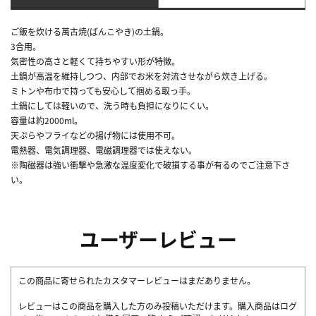
ご飯を炊ける萬古焼(ばんこやき)の土鍋。
3合用。
気密性の高さと軽くて持ちやすい形が特徴。
土鍋が高温を維持しつつ、内部でお米を対流させながら炊き上げる。
ミトンや布巾で持っても安心して掴める取っ手。
土鍋にしては軽いので、洗う時も負担になりにくい。
容量は約2000ml。
天ぷらやフライなどの揚げ物には使用不可。
電熱器、電気調理器、電磁調理器では使えない。
※陶磁器は強い衝撃や急激な温度変化で破損する事が有るのでご注意下さ
い。
ユーザーレビュー
この商品に寄せられたカスタマーレビューはまだありません。
レビューはこの商品を購入した方のみ投稿いただけます。購入商品はログ