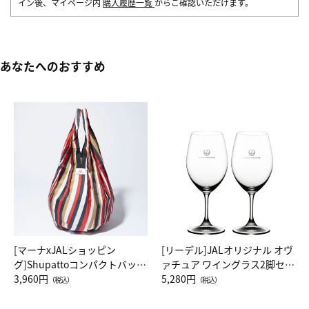
イン後、マイページ内
購入履歴一覧
からご確認いただけます。
あなたへのおすすめ
[マーナxJALショッピン
[リーデル]JALオリジナル オヴ
グ]Shupattoコンパクトバッグ
ァチュア ワイングラス2脚セッ
Drop JAL客室乗務員（LC）ス
3,960円
ト（レッドワイン）
5,280円
（税込）
（税込）
カーフ柄