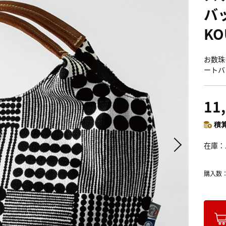
バ
KO
お数珠
ートバ
11
積算
在庫
購入数