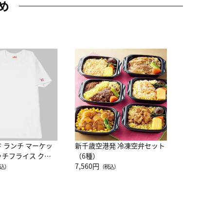
め
JAL特製
レー 200
10,800円
（
ド ランチ マーケッ
新千歳空港発 冷凍空弁セット
ッチフライス クル
（6種）
注半袖Ｔシャツ
7,560円
込）
（税込）