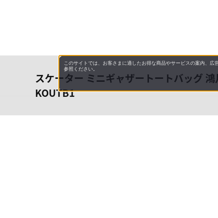
このサイトでは、お客さまに適したお得な商品やサービスの案内、広告
参照ください。
スケーター ミニギャザートートバッグ 鴻月
KOUTB1
会社概
領収書
キャン
特商法