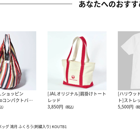
あなたへのおすす
ALショッピン
[JALオリジナル]肩掛けトート
[ハリウッ
attoコンパクトバッ
レッド
ト]ストレ
JAL客室乗務員
3,850円
ーネック別
5,500円
込）
（税込）
（税
カーフ柄
グ 鴻月 ふくろう(刺繍入り) KOUTB1