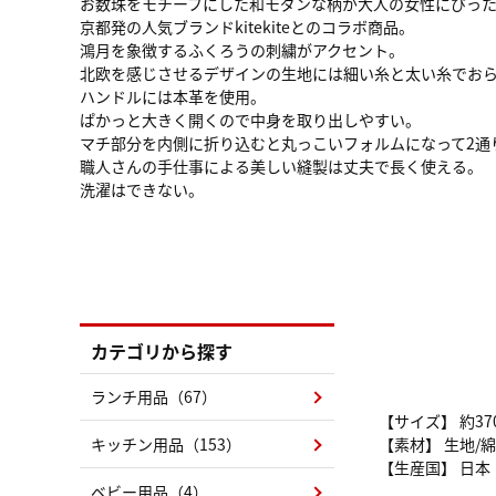
お数珠をモチーフにした和モダンな柄が大人の女性にぴっ
京都発の人気ブランドkitekiteとのコラボ商品。
鴻月を象徴するふくろうの刺繍がアクセント。
北欧を感じさせるデザインの生地には細い糸と太い糸でお
ハンドルには本革を使用。
ぱかっと大きく開くので中身を取り出しやすい。
マチ部分を内側に折り込むと丸っこいフォルムになって2通
職人さんの手仕事による美しい縫製は丈夫で長く使える。
洗濯はできない。
カテゴリから探す
ランチ用品（67）
【サイズ】 約37
キッチン用品（153）
【素材】 生地/綿
【生産国】 日本
ベビー用品（4）