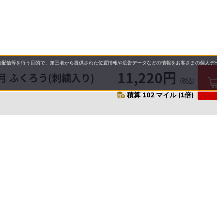
配信等を行う目的で、第三者から提供された位置情報や広告データなどの情報をお客さまの個人デー
11,220円
 ふくろう(刺繍入り)
（税込）
積算 102 マイル (1倍)
要
プライバシーポリシー
について
配送について
セル・返品・交換について
営業日について
に基づく表示