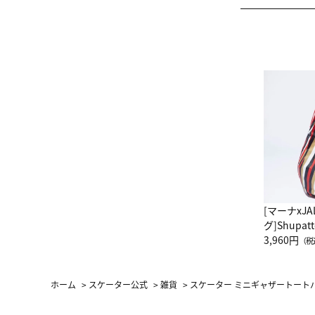
[マーナxJ
グ]Shup
グ Drop 
3,960円
（税
（LC）ス
ホーム
>
スケーター公式
>
雑貨
>
スケーター ミニギャザートートバッ