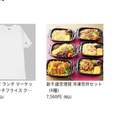
JAL特製
レー 200
10,800円
（
ド ランチ マーケッ
新千歳空港発 冷凍空弁セット
ッチフライス クル
（6種）
注半袖Ｔシャツ
7,560円
込）
（税込）