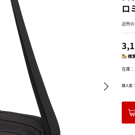
ロミ
近所の
3,
積算
在庫
購入数