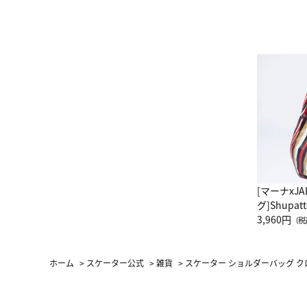
[マーナxJ
グ]Shup
グ Drop 
3,960円
（税
（LC）ス
ホーム
>
スケーター公式
>
雑貨
>
スケーター ショルダーバッグ クロ