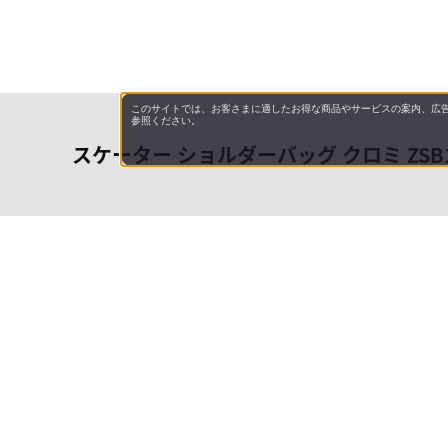
このサイトでは、お客さまに適したお得な商品やサービスの案内、広告
参照ください。
スケーター ショルダーバッグ クロミ ZSB
会社概
領収書
キャン
特商法