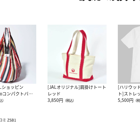
ALショッピン
[JALオリジナル]肩掛けトート
[ハリウッ
attoコンパクトバッ
レッド
ト]ストレ
JAL客室乗務員
3,850円
ーネック別
5,500円
込）
（税込）
（税
カーフ柄
ミ ZSB1