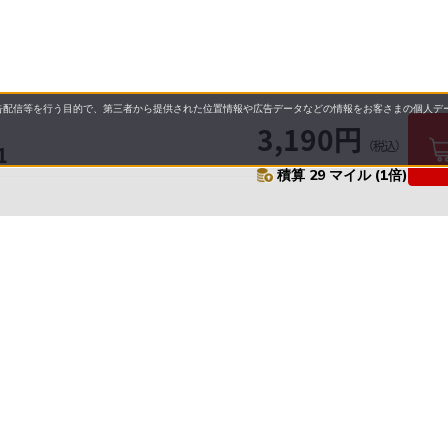
配信等を行う目的で、第三者から提供された位置情報や広告データなどの情報をお客さまの個人デー
3,190円
（税込）
1
積算 29 マイル (1倍)
要
プライバシーポリシー
について
配送について
セル・返品・交換について
営業日について
に基づく表示