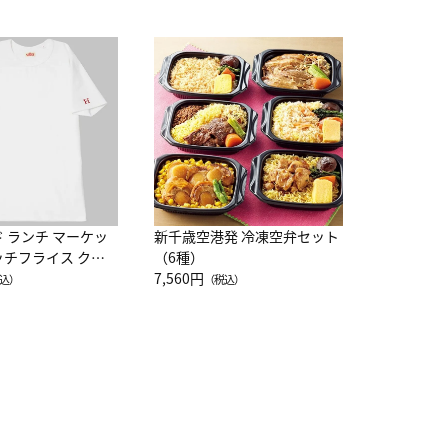
JAL特製
レー 200
10,800円
（
ド ランチ マーケッ
新千歳空港発 冷凍空弁セット
ッチフライス クル
（6種）
注半袖Ｔシャツ
7,560円
込）
（税込）