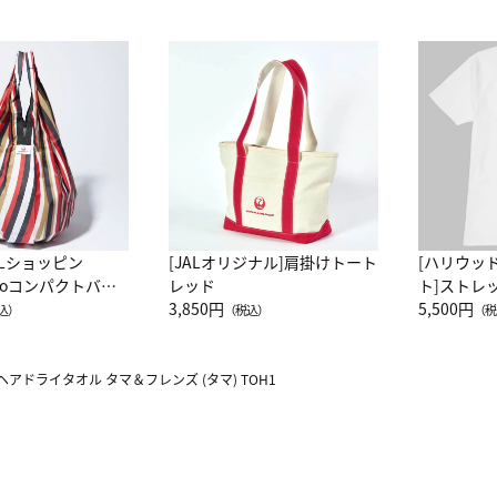
ALショッピン
[JALオリジナル]肩掛けトート
[ハリウッ
attoコンパクトバッ
レッド
ト]ストレ
JAL客室乗務員
3,850円
ーネック別
5,500円
込）
（税込）
（税
カーフ柄
ヘアドライタオル タマ＆フレンズ (タマ) TOH1