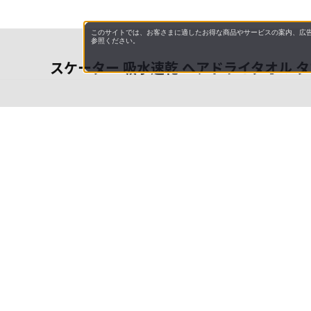
このサイトでは、お客さまに適したお得な商品やサービスの案内、広告
参照ください。
スケーター 吸水速乾 ヘアドライタオル タマ
会社概
領収書
キャン
特商法