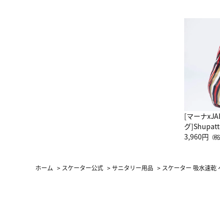
[マーナxJ
グ]Shup
グ Drop 
3,960円
（税
（LC）ス
ホーム
>
スケーター公式
>
サニタリー用品
>
スケーター 吸水速乾 