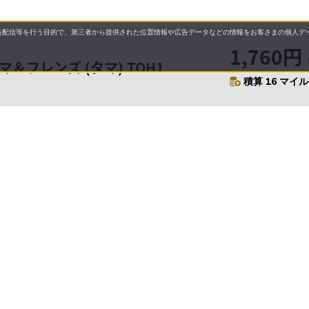
配信等を行う目的で、第三者から提供された位置情報や広告データなどの情報をお客さまの個人デー
1,760円
＆フレンズ (タマ) TOH1
積算 16 マイル 
要
プライバシーポリシー
について
配送について
セル・返品・交換について
営業日について
に基づく表示