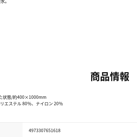
吸水。
商品情報
状態/約400×1000mm
リエステル 80％、ナイロン 20％
4973307651618