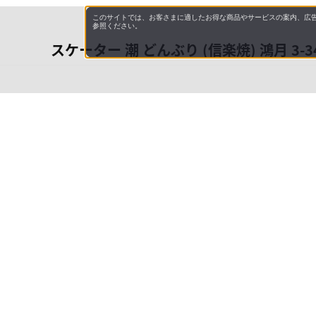
このサイトでは、お客さまに適したお得な商品やサービスの案内、広告
参照ください。
スケーター 潮 どんぶり (信楽焼) 鴻月 3-3
会社概
領収書
キャン
特商法