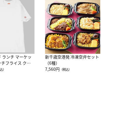
JAL特製
レー 200
10,800円
（
ド ランチ マーケッ
新千歳空港発 冷凍空弁セット
ッチフライス クル
（6種）
注半袖Ｔシャツ
7,560円
込）
（税込）