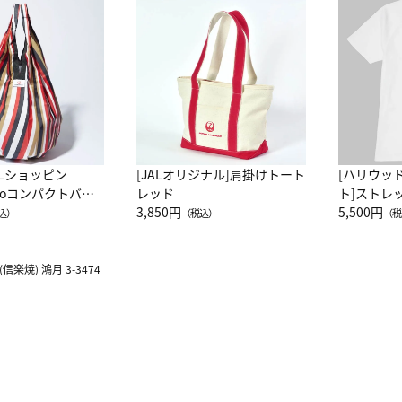
ALショッピン
[JALオリジナル]肩掛けトート
[ハリウッ
attoコンパクトバッ
レッド
ト]ストレ
JAL客室乗務員
3,850円
ーネック別
5,500円
込）
（税込）
（税
カーフ柄
楽焼) 鴻月 3-3474