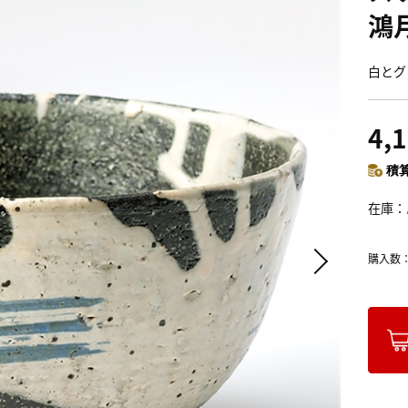
鴻月
白とグ
4,
積算
在庫
購入数