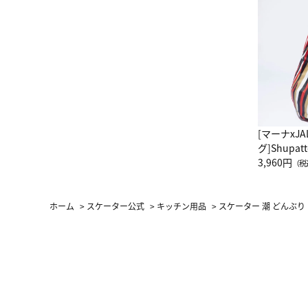
[マーナxJ
グ]Shup
グ Drop 
3,960円
（税
（LC）ス
ホーム
>
スケーター公式
>
キッチン用品
>
スケーター 潮 どんぶり (信