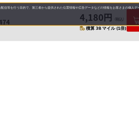
配信等を行う目的で、第三者から提供された位置情報や広告データなどの情報をお客さまの個人デー
4,180円
（税込）
474
積算 38 マイル (1倍)
要
プライバシーポリシー
について
配送について
セル・返品・交換について
営業日について
に基づく表示