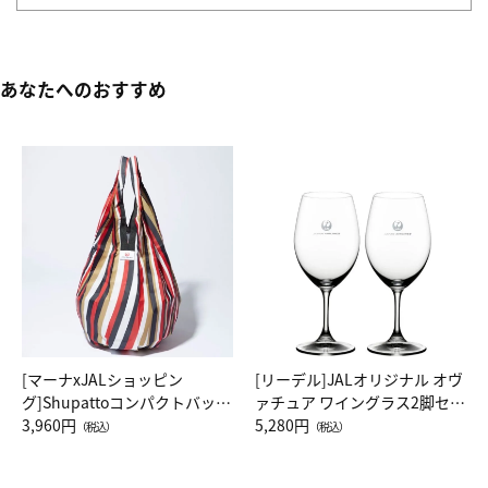
あなたへのおすすめ
[マーナxJALショッピン
[リーデル]JALオリジナル オヴ
グ]Shupattoコンパクトバッグ
ァチュア ワイングラス2脚セッ
Drop JAL客室乗務員（LC）ス
3,960円
ト（レッドワイン）
5,280円
（税込）
（税込）
カーフ柄