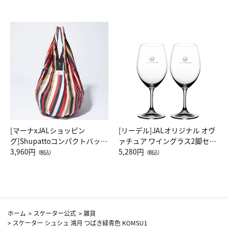
[マーナxJALショッピン
[リーデル]JALオリジナル オヴ
グ]Shupattoコンパクトバッグ
ァチュア ワイングラス2脚セッ
Drop JAL客室乗務員（LC）ス
3,960円
ト（レッドワイン）
5,280円
（税込）
（税込）
カーフ柄
ホーム
>
スケーター公式
>
雑貨
>
スケーター シュシュ 鴻月 つばき緑青色 KOMSU1