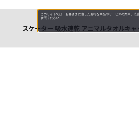
このサイトでは、お客さまに適したお得な商品やサービスの案内、広告
参照ください。
スケーター 吸水速乾 アニマルタオルキャップ
会社概
領収書
キャン
特商法