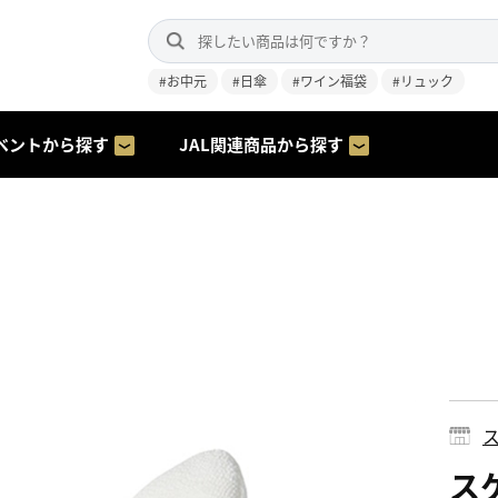
#お中元
#日傘
#ワイン福袋
#リュック
ベントから探す
JAL関連商品から探す
ス