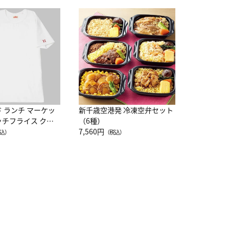
JAL特製
レー 200
10,800円
（
ド ランチ マーケッ
新千歳空港発 冷凍空弁セット
ッチフライス クル
（6種）
注半袖Ｔシャツ
7,560円
込）
（税込）