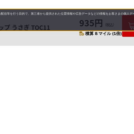
配信等を行う目的で、第三者から提供された位置情報や広告データなどの情報をお客さまの個人デー
935円
（税込）
 うさぎ TOC11
積算 8 マイル (1倍)
要
プライバシーポリシー
について
配送について
セル・返品・交換について
営業日について
に基づく表示