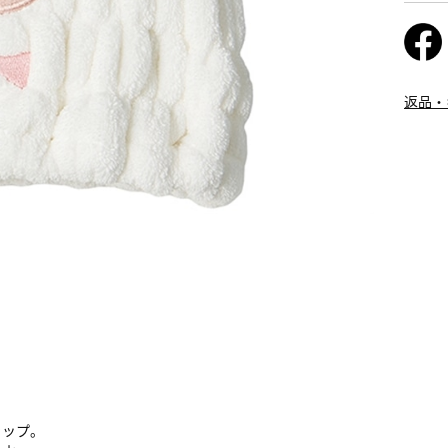
返品・
ャップ。