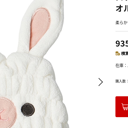
オ
柔らか
93
積算
在庫
購入数