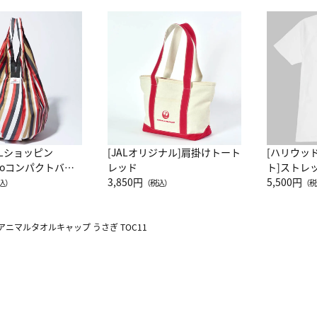
ALショッピン
[JALオリジナル]肩掛けトート
[ハリウッ
attoコンパクトバッ
レッド
ト]ストレ
JAL客室乗務員
3,850円
ーネック別
5,500円
込）
（税込）
（税
カーフ柄
アニマルタオルキャップ うさぎ TOC11