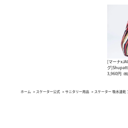
[マーナxJ
グ]Shup
グ Drop 
3,960円
（税
（LC）ス
ホーム
>
スケーター公式
>
サニタリー用品
>
スケーター 吸水速乾 