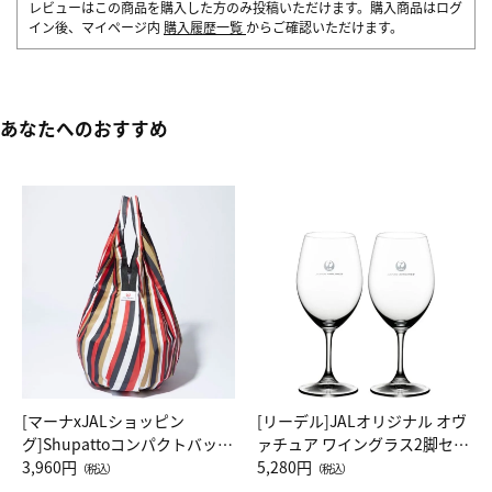
レビューはこの商品を購入した方のみ投稿いただけます。購入商品はログ
イン後、マイページ内
購入履歴一覧
からご確認いただけます。
あなたへのおすすめ
[マーナxJALショッピン
[リーデル]JALオリジナル オヴ
グ]Shupattoコンパクトバッグ
ァチュア ワイングラス2脚セッ
Drop JAL客室乗務員（LC）ス
3,960円
ト（レッドワイン）
5,280円
（税込）
（税込）
カーフ柄