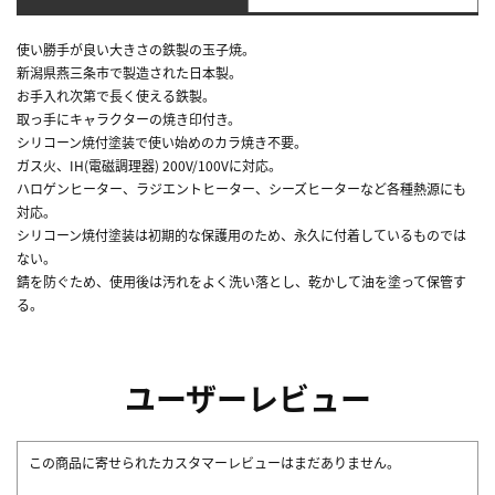
使い勝手が良い大きさの鉄製の玉子焼。
新潟県燕三条市で製造された日本製。
お手入れ次第で長く使える鉄製。
取っ手にキャラクターの焼き印付き。
シリコーン焼付塗装で使い始めのカラ焼き不要。
ガス火、IH(電磁調理器) 200V/100Vに対応。
ハロゲンヒーター、ラジエントヒーター、シーズヒーターなど各種熱源にも
対応。
シリコーン焼付塗装は初期的な保護用のため、永久に付着しているものでは
ない。
錆を防ぐため、使用後は汚れをよく洗い落とし、乾かして油を塗って保管す
る。
ユーザーレビュー
この商品に寄せられたカスタマーレビューはまだありません。