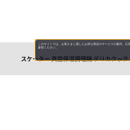
このサイトでは、お客さまに適したお得な商品やサービスの案内、広告
参照ください。
スケーター 真空保温調理鍋 デリカクック S
会社概
領収書
キャン
特商法