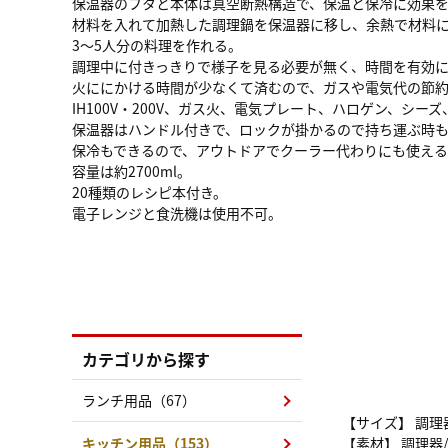
保温器のフタと本体は真空断熱構造で、保温と保冷に効果
材料を入れて加熱した調理鍋を保温器に移し、余熱で材料
3～5人分の料理を作れる。
調理中に付きっきりで様子を見る必要が無く、時間を有効
火ににかける時間が少なくて済むので、ガスや電気代の節
IH100V・200V、ガス火、電気プレート、ハロゲン、シ
保温器はハンドル付きで、ロックが掛かるので持ち運ぶ時
保冷もできるので、アウトドアでクーラー代わりにも使え
容量は約2700ml。
20種類のレシピ本付き。
電子レンジと食洗機は使用不可。
カテゴリから探す
ランチ用品（67）
【サイズ】 調理器
キッチン用品（153）
【素材】 調理