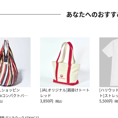
あなたへのおすす
ALショッピン
[JALオリジナル]肩掛けトート
[ハリウッ
attoコンパクトバッ
レッド
ト]ストレ
JAL客室乗務員
3,850円
ーネック別
5,500円
込）
（税込）
（税
カーフ柄
 デリカクック STKHC27