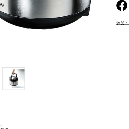
返品・
鍋。