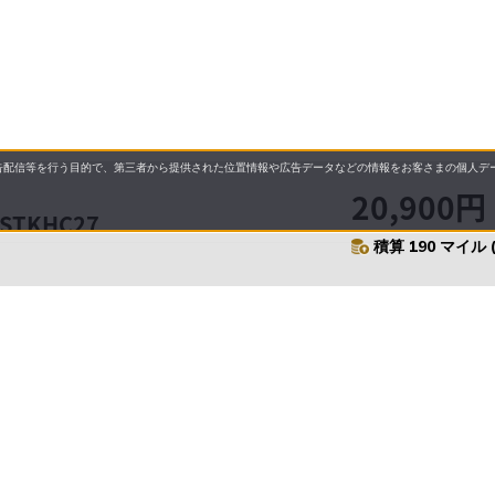
配信等を行う目的で、第三者から提供された位置情報や広告データなどの情報をお客さまの個人デー
20,900円
TKHC27
積算 190 マイル 
要
プライバシーポリシー
について
配送について
セル・返品・交換について
営業日について
に基づく表示