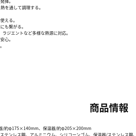
を発揮。
に熱を通して調理する。
に使える。
約にも繋がる。
ーズ、ラジエントなど多様な熱源に対応。
も安心。
る。
商品情報
/約φ175×140mm、保温器/約φ205×200mm
器/ステンレス鋼、アルミニウム、シリコーンゴム、保温器/ステンレス鋼