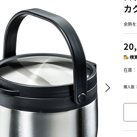
カク
余熱を
20
積算
在庫
購入数