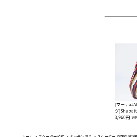
[マーナxJ
グ]Shup
グ Drop 
3,960円
（税
（LC）ス
ホーム
>
スケーター公式
>
キッチン用品
>
スケーター 真空保温調理鍋