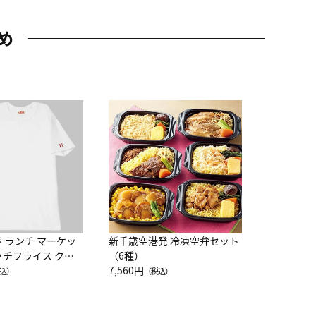
め
JAL特製
レー 200
10,800円
（
ド ランチ マーケッ
新千歳空港発 冷凍空弁セット
ッチフライス クル
（6種）
注半袖Ｔシャツ
7,560円
込）
（税込）