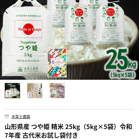
水菜土農園
山形県産 つや姫 精米 25kg（5kg×5袋）令和
7年産 古代米お試し袋付き