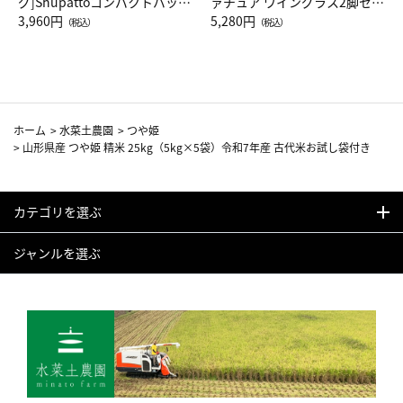
グ]Shupattoコンパクトバッグ
ァチュア ワイングラス2脚セッ
Drop JAL客室乗務員（LC）ス
3,960円
ト（レッドワイン）
5,280円
（税込）
（税込）
カーフ柄
ホーム
>
水菜土農園
>
つや姫
>
山形県産 つや姫 精米 25kg（5kg×5袋）令和7年産 古代米お試し袋付き
カテゴリを選ぶ
ジャンルを選ぶ