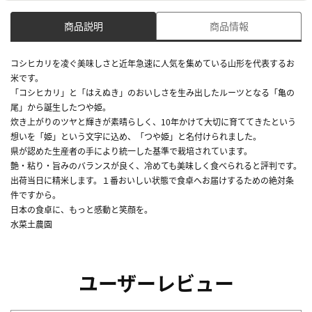
商品説明
商品情報
コシヒカリを凌ぐ美味しさと近年急速に人気を集めている山形を代表するお
米です。
「コシヒカリ」と「はえぬき」のおいしさを生み出したルーツとなる「亀の
尾」から誕生したつや姫。
炊き上がりのツヤと輝きが素晴らしく、10年かけて大切に育ててきたという
想いを「姫」という文字に込め、「つや姫」と名付けられました。
県が認めた生産者の手により統一した基準で栽培されています。
艶・粘り・旨みのバランスが良く、冷めても美味しく食べられると評判です。
出荷当日に精米します。１番おいしい状態で食卓へお届けするための絶対条
件ですから。
日本の食卓に、もっと感動と笑顔を。
水菜土農園
ユーザーレビュー