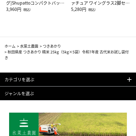
グ]Shupattoコンパクトバッグ
ァチュア ワイングラス2脚セッ
Drop JAL客室乗務員（LC）ス
3,960円
ト（レッドワイン）
5,280円
（税込）
（税込）
カーフ柄
ホーム
>
水菜土農園
>
つきあかり
>
秋田県産 つきあかり 精米 25kg（5kg×5袋）令和7年産 古代米お試し袋付
き
カテゴリを選ぶ
ジャンルを選ぶ