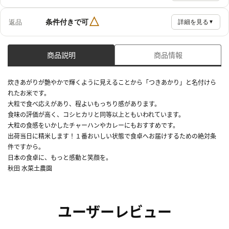
△
条件付きで可
返品
詳細を見る
▼
商品説明
商品情報
炊きあがりが艶やかで輝くように見えることから「つきあかり」と名付けら
れたお米です。
大粒で食べ応えがあり、程よいもっちり感があります。
食味の評価が高く、コシヒカリと同等以上ともいわれています。
大粒の食感をいかしたチャーハンやカレーにもおすすめです。
出荷当日に精米します！１番おいしい状態で食卓へお届けするための絶対条
件ですから。
日本の食卓に、もっと感動と笑顔を。
秋田 水菜土農園
ユーザーレビュー