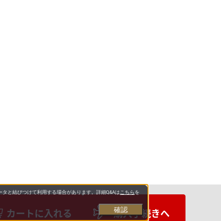
タと結びつけて利用する場合があります。詳細Q&Aは
こちら
を
確認
カートに入れる
購入手続きへ