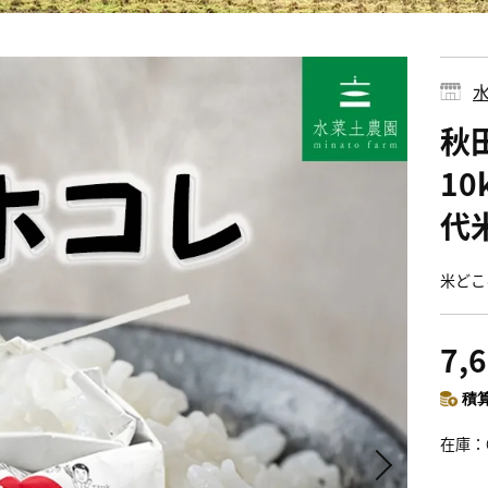
秋
10
代
米どこ
7,
積算
在庫