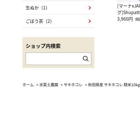
[マーナxJ
生ぬか（1）
グ]Shup
グ Drop 
3,960円
（税
ごぼう茶（2）
（LC）ス
ショップ内検索
ホーム
>
水菜土農園
>
サキホコレ
>
秋田県産 サキホコレ 精米10k