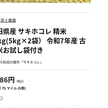
水菜土農園
田県産 サキホコレ 精米
kg(5kg×2袋） 令和7年産 古
米お試し袋付き
ろ秋田の傑作「サキホコレ」
686円
（税込）
 71 マイル (1倍)
〇