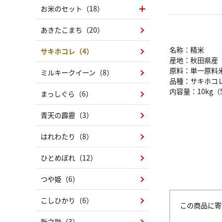
お米のセット（18）
あきたこまち（20）
名称：精米
サキホコレ（4）
産地：秋田県産
原料：単一原料
ミルキークイーン（8）
品種：サキホコ
内容量：10kg（
まっしぐら（6）
青天の霹靂（3）
はれわたり（8）
ひとめぼれ（12）
つや姫（6）
こしひかり（6）
この商品に寄
新之助（3）