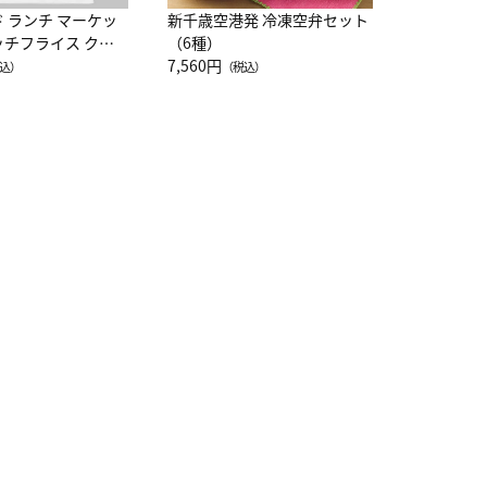
ド ランチ マーケッ
新千歳空港発 冷凍空弁セット
ッチフライス クル
（6種）
注半袖Ｔシャツ
7,560円
込）
（税込）