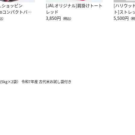
ALショッピン
[JALオリジナル]肩掛けトート
[ハリウッ
attoコンパクトバッ
レッド
ト]ストレ
JAL客室乗務員
3,850円
ーネック別
5,500円
込）
（税込）
（税
カーフ柄
g(5kg×2袋） 令和7年産 古代米お試し袋付き