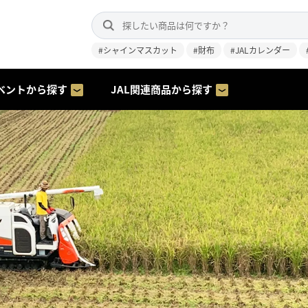
#シャインマスカット
#財布
#JALカレンダー
ベントから探す
JAL関連商品から探す