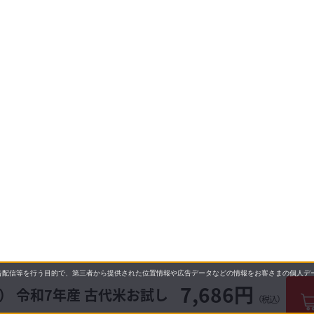
配信等を行う目的で、第三者から提供された位置情報や広告データなどの情報をお客さまの個人デー
7,686円
袋） 令和7年産 古代米お試し
（税込）