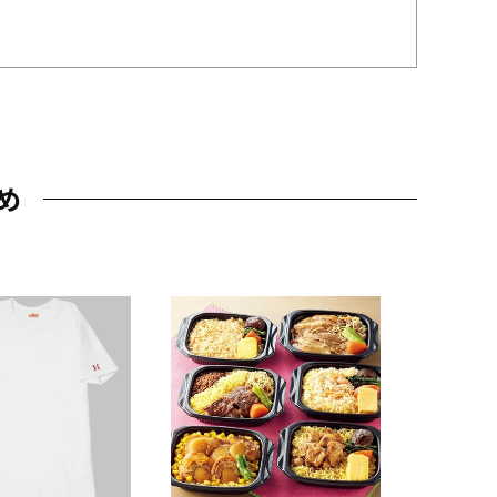
め
JAL特製
レー 200
10,800円
（