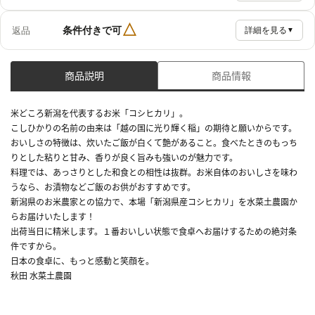
△
条件付きで可
返品
詳細を見る
▼
商品説明
商品情報
米どころ新潟を代表するお米「コシヒカリ」。
こしひかりの名前の由来は「越の国に光り輝く稲」の期待と願いからです。
おいしさの特徴は、炊いたご飯が白くて艶があること。食べたときのもっち
りとした粘りと甘み、香りが良く旨みも強いのが魅力です。
料理では、あっさりとした和食との相性は抜群。お米自体のおいしさを味わ
うなら、お漬物などご飯のお供がおすすめです。
新潟県のお米農家との協力で、本場「新潟県産コシヒカリ」を水菜土農園か
らお届けいたします！
出荷当日に精米します。１番おいしい状態で食卓へお届けするための絶対条
件ですから。
日本の食卓に、もっと感動と笑顔を。
秋田 水菜土農園