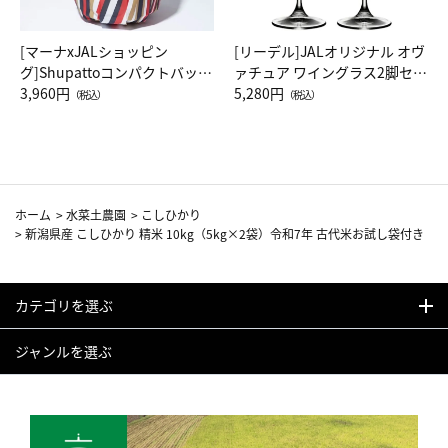
[マーナxJALショッピン
[リーデル]JALオリジナル オヴ
グ]Shupattoコンパクトバッグ
ァチュア ワイングラス2脚セッ
Drop JAL客室乗務員（LC）ス
3,960円
ト（レッドワイン）
5,280円
（税込）
（税込）
カーフ柄
ホーム
>
水菜土農園
>
こしひかり
>
新潟県産 こしひかり 精米 10kg（5kg×2袋）令和7年 古代米お試し袋付き
カテゴリを選ぶ
ジャンルを選ぶ