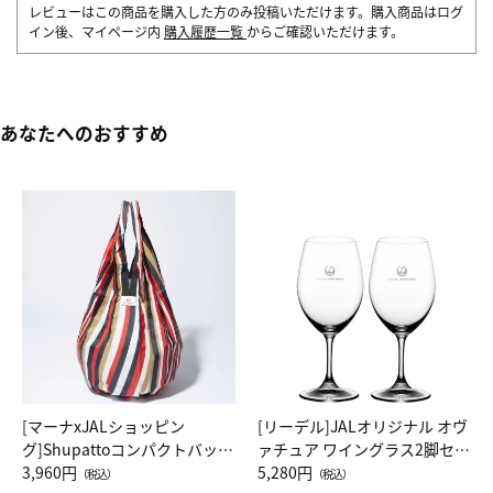
レビューはこの商品を購入した方のみ投稿いただけます。購入商品はログ
イン後、マイページ内
購入履歴一覧
からご確認いただけます。
あなたへのおすすめ
[マーナxJALショッピン
[リーデル]JALオリジナル オヴ
グ]Shupattoコンパクトバッグ
ァチュア ワイングラス2脚セッ
Drop JAL客室乗務員（LC）ス
3,960円
ト（レッドワイン）
5,280円
（税込）
（税込）