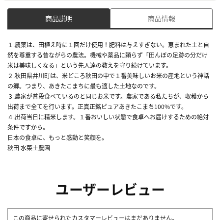
商品説明
商品情報
１.農薬は、田植え時に１回だけ使用！肥料は与えすぎない。恵まれた土と自
然を尊重する昔ながらの農法。機械や薬品に頼らず「田んぼの足跡の分だけ
米は美味しくなる」という先人達の教えを守り続けています。
２.秋田県井川町は、米どころ秋田の中で１番美味しいお米の産地という神話
の郷。つまり、あきたこまちに最も適した土地なのです。
３.農家が普段食べているのと同じお米です。農家である私たちが、収穫から
出荷まで全てを行います。正真正銘ピュアあきたこまち100%です。
４.出荷当日に精米します。１番おいしい状態で食卓へお届けするための絶対
条件ですから。
日本の食卓に、もっと感動と笑顔を。
秋田 水菜土農園
ユーザーレビュー
この商品に寄せられたカスタマーレビューはまだありません。