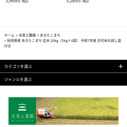
Drop JAL客室乗務員（LC）ス
3,960円
ト（レッドワイン）
5,280円
（税込）
（税込）
カーフ柄
ホーム
>
水菜土農園
>
あきたこまち
>
秋田県産 あきたこまち 玄米 20kg（5kg×4袋） 令和7年産 古代米お試し袋
付き
カテゴリを選ぶ
ジャンルを選ぶ