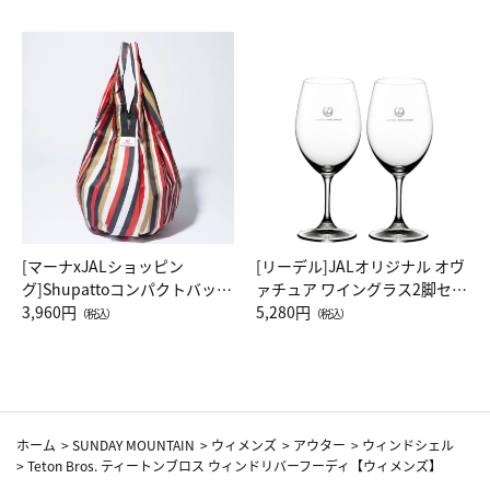
[マーナxJALショッピン
[リーデル]JALオリジナル オヴ
グ]Shupattoコンパクトバッグ
ァチュア ワイングラス2脚セッ
Drop JAL客室乗務員（LC）ス
3,960円
ト（レッドワイン）
5,280円
（税込）
（税込）
カーフ柄
ホーム
>
SUNDAY MOUNTAIN
>
ウィメンズ
>
アウター
>
ウィンドシェル
>
Teton Bros. ティートンブロス ウィンドリバーフーディ【ウィメンズ】