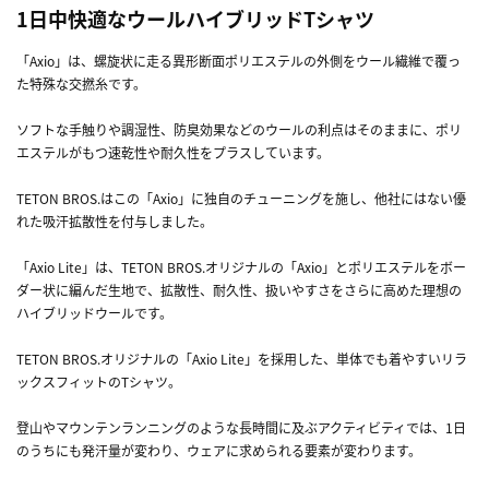
1日中快適なウールハイブリッドTシャツ
「Axio」は、螺旋状に走る異形断面ポリエステルの外側をウール繊維で覆っ
た特殊な交撚糸です。
ソフトな手触りや調湿性、防臭効果などのウールの利点はそのままに、ポリ
エステルがもつ速乾性や耐久性をプラスしています。
TETON BROS.はこの「Axio」に独自のチューニングを施し、他社にはない優
れた吸汗拡散性を付与しました。
「Axio Lite」は、TETON BROS.オリジナルの「Axio」とポリエステルをボー
ダー状に編んだ生地で、拡散性、耐久性、扱いやすさをさらに高めた理想の
ハイブリッドウールです。
TETON BROS.オリジナルの「Axio Lite」を採用した、単体でも着やすいリラ
ックスフィットのTシャツ。
登山やマウンテンランニングのような長時間に及ぶアクティビティでは、1日
のうちにも発汗量が変わり、ウェアに求められる要素が変わります。