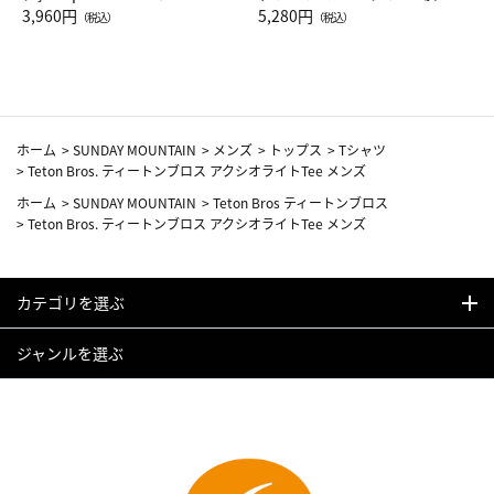
Drop JAL客室乗務員（LC）ス
3,960円
ト（レッドワイン）
5,280円
（税込）
（税込）
カーフ柄
ホーム
>
SUNDAY MOUNTAIN
>
メンズ
>
トップス
>
Tシャツ
>
Teton Bros. ティートンブロス アクシオライトTee メンズ
ホーム
>
SUNDAY MOUNTAIN
>
Teton Bros ティートンブロス
>
Teton Bros. ティートンブロス アクシオライトTee メンズ
カテゴリを選ぶ
ジャンルを選ぶ