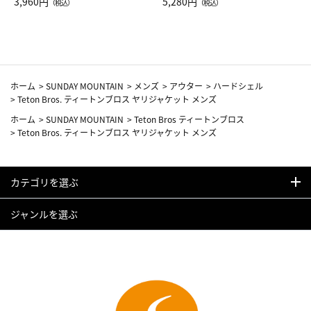
Drop JAL客室乗務員（LC）ス
3,960円
ト（レッドワイン）
5,280円
（税込）
（税込）
カーフ柄
ホーム
>
SUNDAY MOUNTAIN
>
メンズ
>
アウター
>
ハードシェル
>
Teton Bros. ティートンブロス ヤリジャケット メンズ
ホーム
>
SUNDAY MOUNTAIN
>
Teton Bros ティートンブロス
>
Teton Bros. ティートンブロス ヤリジャケット メンズ
カテゴリを選ぶ
ジャンルを選ぶ