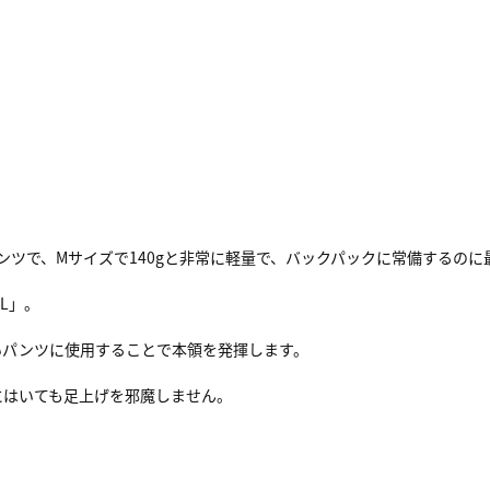
レインパンツで、Mサイズで140gと非常に軽量で、バックパックに常備するの
3L」。
いパンツに使用することで本領を発揮します。
にはいても足上げを邪魔しません。