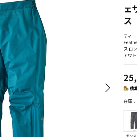
ェ
ス
ティート
Feat
ス ロ
アウト
25
積算
在庫
ガンメ