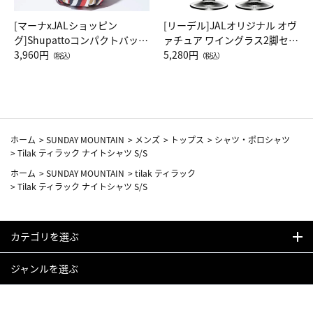
[マーナxJALショッピン
[リーデル]JALオリジナル オヴ
グ]Shupattoコンパクトバッグ
ァチュア ワイングラス2脚セッ
Drop JAL客室乗務員（LC）ス
3,960円
ト（レッドワイン）
5,280円
（税込）
（税込）
カーフ柄
ホーム
>
SUNDAY MOUNTAIN
>
メンズ
>
トップス
>
シャツ・ポロシャツ
>
Tilak ティラック ナイトシャツ S/S
ホーム
>
SUNDAY MOUNTAIN
>
tilak ティラック
>
Tilak ティラック ナイトシャツ S/S
カテゴリを選ぶ
ジャンルを選ぶ