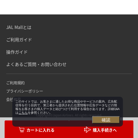
JAL Mallとは
ご利用ガイド
操作ガイド
よくあるご質問・お問い合わせ
ご利用規約
プライバシーポリシー
会社概要
このサイトでは、お客さまに適したお得な商品やサービスの案内、広告配
信等を行う目的で、第三者から提供された位置情報や広告データなどの情
報をお客さまの個人データと結びつけて利用する場合があります。詳細Q&A
は
こちら
を参照ください。
Copyright©Japan Airlines. All rights reserved.
確認
購入手続きへ