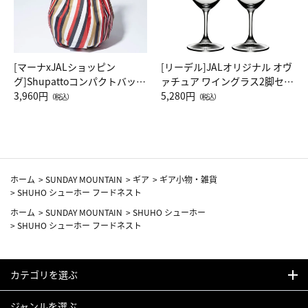
[マーナxJALショッピン
[リーデル]JALオリジナル オヴ
グ]Shupattoコンパクトバッグ
ァチュア ワイングラス2脚セッ
Drop JAL客室乗務員（LC）ス
3,960円
ト（レッドワイン）
5,280円
（税込）
（税込）
カーフ柄
ホーム
>
SUNDAY MOUNTAIN
>
ギア
>
ギア小物・雑貨
>
SHUHO シューホー フードネスト
ホーム
>
SUNDAY MOUNTAIN
>
SHUHO シューホー
>
SHUHO シューホー フードネスト
カテゴリを選ぶ
ジャンルを選ぶ