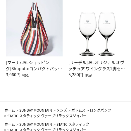
[マーナxJALショッピン
[リーデル]JALオリジナル オヴ
グ]Shupattoコンパクトバッグ
ァチュア ワイングラス2脚セッ
Drop JAL客室乗務員（LC）ス
3,960円
ト（レッドワイン）
5,280円
（税込）
（税込）
カーフ柄
ホーム
>
SUNDAY MOUNTAIN
>
メンズ
>
ボトムス
>
ロングパンツ
>
STATIC スタティック ヴァーヴリラックスジョガー
ホーム
>
SUNDAY MOUNTAIN
>
STATIC スタティック
>
STATIC スタティック ヴァーヴリラックスジョガー