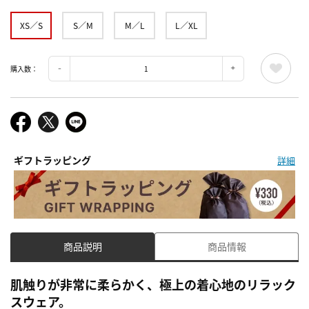
XS／S
S／M
M／L
L／XL
購入数：
ギフトラッピング
詳細
商品説明
商品情報
肌触りが非常に柔らかく、極上の着心地のリラック
スウェア。