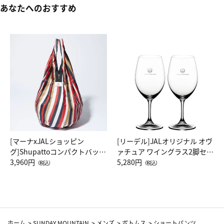
あなたへのおすすめ
[マーナxJALショッピン
[リーデル]JALオリジナル オヴ
グ]Shupattoコンパクトバッグ
ァチュア ワイングラス2脚セッ
Drop JAL客室乗務員（LC）ス
3,960円
ト（レッドワイン）
5,280円
（税込）
（税込）
カーフ柄
ホーム
>
SUNDAY MOUNTAIN
>
メンズ
>
ボトムス
>
ショートパンツ