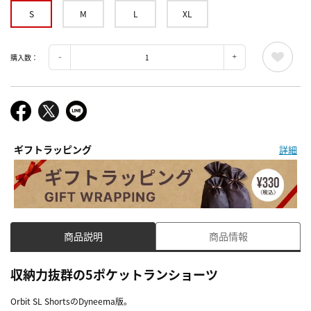
S
M
L
XL
購入数：
ギフトラッピング
詳細
商品説明
商品情報
収納力抜群の5ポケットランショーツ
Orbit SL ShortsのDyneema版。