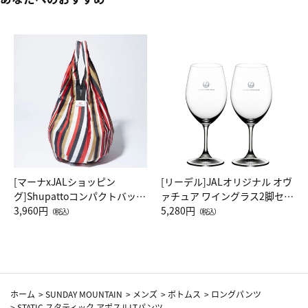
[マーナxJALショッピン
[リーデル]JALオリジナル オヴ
グ]Shupattoコンパクトバッグ
ァチュア ワイングラス2脚セッ
Drop JAL客室乗務員（LC）ス
3,960円
ト（レッドワイン）
5,280円
（税込）
（税込）
カーフ柄
ホーム
>
SUNDAY MOUNTAIN
>
メンズ
>
ボトムス
>
ロングパンツ
>
STATIC スタティック アポスルLTパンツ