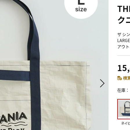
TH
ク
ザ シン
LARG
アウト
15
積算
在庫
ネイ