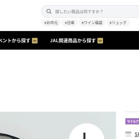
#お中元
#日傘
#ワイン福袋
#リュック
ベントから探す
JAL関連商品から探す
S