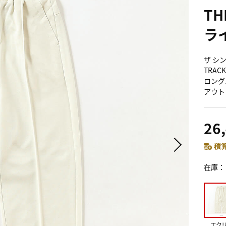
TH
ラ
ザ シン
TRAC
ロング
アウト
26
積算
在庫
エク