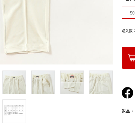
S0
購入数
返品・