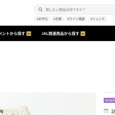
#お中元
#日傘
#ワイン福袋
#リュック
ベントから探す
JAL関連商品から探す
S