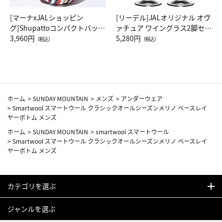
[マーナxJALショッピン
[リーデル]JALオリジナル オヴ
グ]Shupattoコンパクトバッグ
ァチュア ワイングラス2脚セッ
Drop JAL客室乗務員（LC）ス
3,960円
ト（レッドワイン）
5,280円
（税込）
（税込）
カーフ柄
ホーム
>
SUNDAY MOUNTAIN
>
メンズ
>
アンダーウェア
>
Smartwool スマートウール クラシックオールシーズンメリノ ベースレイ
ヤーボトム メンズ
ホーム
>
SUNDAY MOUNTAIN
>
smartwool スマートウール
>
Smartwool スマートウール クラシックオールシーズンメリノ ベースレイ
ヤーボトム メンズ
カテゴリを選ぶ
ジャンルを選ぶ