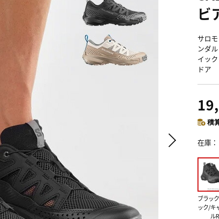
ビ
サロモン
ンダル
イック
ドア
19
積算
在庫
ブラック
ック/キ
ルR