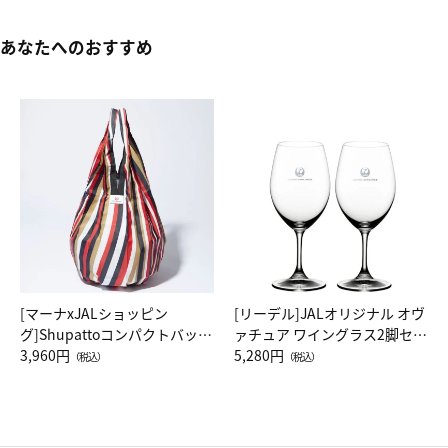
あなたへのおすすめ
[マーナxJALショッピン
[リーデル]JALオリジナル オヴ
グ]Shupattoコンパクトバッグ
ァチュア ワイングラス2脚セッ
Drop JAL客室乗務員（LC）ス
3,960円
ト（レッドワイン）
5,280円
（税込）
（税込）
カーフ柄