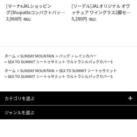
[マーナxJALショッピン
[リーデル]JALオリジナル オヴ
グ]Shupattoコンパクトバッグ
ァチュア ワイングラス2脚セッ
Drop JAL客室乗務員（LC）ス
3,960円
ト（レッドワイン）
5,280円
（税込）
（税込）
カーフ柄
ホーム
>
SUNDAY MOUNTAIN
>
バッグ
>
レインカバー
>
SEA TO SUMMIT シートゥサミット ウルトラシルパックカバーS
ホーム
>
SUNDAY MOUNTAIN
>
SEA TO SUMMIT シートゥサミット
>
SEA TO SUMMIT シートゥサミット ウルトラシルパックカバーS
カテゴリを選ぶ
ジャンルを選ぶ