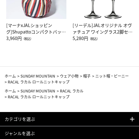
[マーナxJALショッピン
[リーデル]JALオリジナル オヴ
グ]Shupattoコンパクトバッグ
ァチュア ワイングラス2脚セッ
Drop JAL客室乗務員（LC）ス
3,960円
ト（レッドワイン）
5,280円
（税込）
（税込）
カーフ柄
ホーム
>
SUNDAY MOUNTAIN
>
ウェア小物
>
帽子
>
ニット帽・ビーニー
>
RACAL ラカル ロールニットキャップ
ホーム
>
SUNDAY MOUNTAIN
>
RACAL ラカル
>
RACAL ラカル ロールニットキャップ
カテゴリを選ぶ
ジャンルを選ぶ