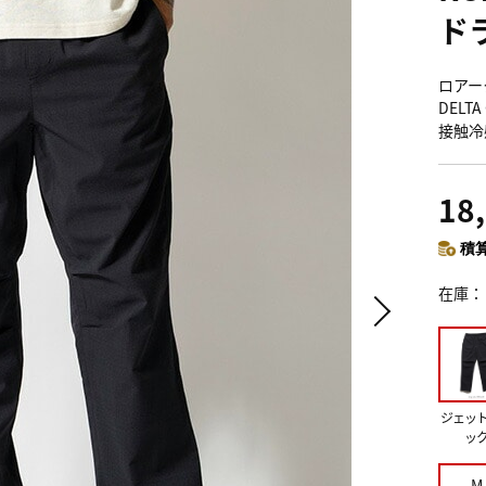
ド
ロアー
DELT
接触冷
18
積算
在庫
ジェッ
ッ
M