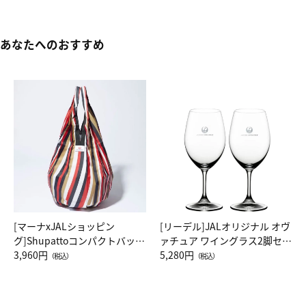
あなたへのおすすめ
[マーナxJALショッピン
[リーデル]JALオリジナル オヴ
グ]Shupattoコンパクトバッグ
ァチュア ワイングラス2脚セッ
Drop JAL客室乗務員（LC）ス
3,960円
ト（レッドワイン）
5,280円
（税込）
（税込）
カーフ柄