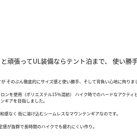
っと頑張ってUL装備ならテント泊まで、 使い
なしですが そのぶん徹底的にサイズ感と使い勝手、そして背負い心地に拘りま
イロンを使用（ポリエステル15％混紡） ハイク時でのハードなアクティ
テンギアを目指しました。
和感なく 街に溶け込むシームレスなマウンテンギアなのです。
 安定感が抜群で長時間のハイクでも疲れにくい作り。