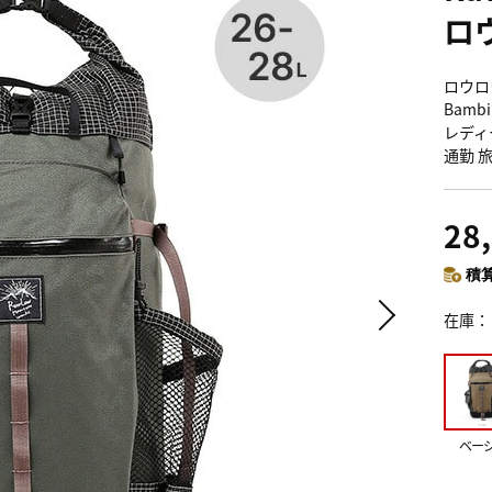
ロ
ロウロウ
Bamb
レディ
通勤 
28
積算
在庫
ベー