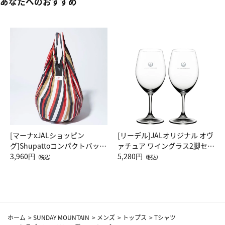
あなたへのおすすめ
[マーナxJALショッピン
[リーデル]JALオリジナル オヴ
グ]Shupattoコンパクトバッグ
ァチュア ワイングラス2脚セッ
Drop JAL客室乗務員（LC）ス
3,960円
ト（レッドワイン）
5,280円
（税込）
（税込）
カーフ柄
ホーム
>
SUNDAY MOUNTAIN
>
メンズ
>
トップス
>
Tシャツ