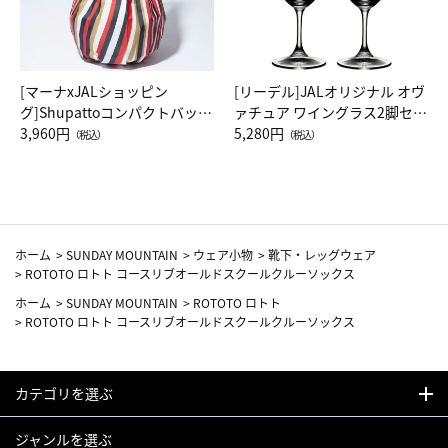
[マーナxJALショッピン
[リーデル]JALオリジナル オヴ
グ]Shupattoコンパクトバッグ
ァチュア ワイングラス2脚セッ
Drop JAL客室乗務員（LC）ス
3,960円
ト（レッドワイン）
5,280円
（税込）
（税込）
カーフ柄
ホーム
>
SUNDAY MOUNTAIN
>
ウェア小物
>
靴下・レッグウェア
>
ROTOTO ロトト コースリブオールドスクールクルーソックス
ホーム
>
SUNDAY MOUNTAIN
>
ROTOTO ロトト
>
ROTOTO ロトト コースリブオールドスクールクルーソックス
カテゴリを選ぶ
ジャンルを選ぶ