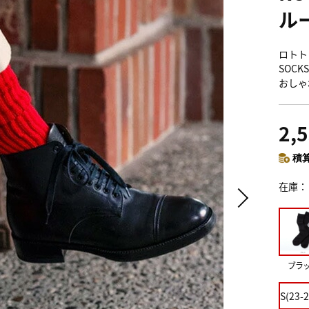
ル
ロトト 
SOCK
おしゃ
2,
積算
在庫
ブラ
S(23-