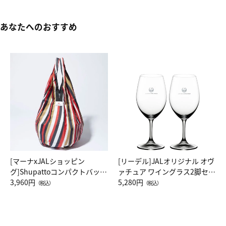
あなたへのおすすめ
[マーナxJALショッピン
[リーデル]JALオリジナル オヴ
グ]Shupattoコンパクトバッグ
ァチュア ワイングラス2脚セッ
Drop JAL客室乗務員（LC）ス
3,960円
ト（レッドワイン）
5,280円
（税込）
（税込）
カーフ柄