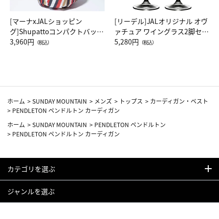
[マーナxJALショッピン
[リーデル]JALオリジナル オヴ
グ]Shupattoコンパクトバッグ
ァチュア ワイングラス2脚セッ
Drop JAL客室乗務員（LC）ス
3,960円
ト（レッドワイン）
5,280円
（税込）
（税込）
カーフ柄
ホーム
>
SUNDAY MOUNTAIN
>
メンズ
>
トップス
>
カーディガン・ベスト
>
PENDLETON ペンドルトン カーディガン
ホーム
>
SUNDAY MOUNTAIN
>
PENDLETON ペンドルトン
>
PENDLETON ペンドルトン カーディガン
カテゴリを選ぶ
ジャンルを選ぶ