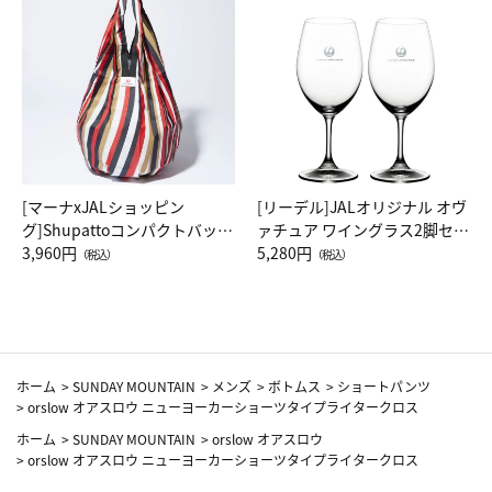
[マーナxJALショッピン
[リーデル]JALオリジナル オヴ
グ]Shupattoコンパクトバッグ
ァチュア ワイングラス2脚セッ
Drop JAL客室乗務員（LC）ス
3,960円
ト（レッドワイン）
5,280円
（税込）
（税込）
カーフ柄
ホーム
>
SUNDAY MOUNTAIN
>
メンズ
>
ボトムス
>
ショートパンツ
>
orslow オアスロウ ニューヨーカーショーツタイプライタークロス
ホーム
>
SUNDAY MOUNTAIN
>
orslow オアスロウ
>
orslow オアスロウ ニューヨーカーショーツタイプライタークロス