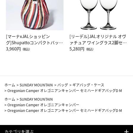
[マーナxJALショッピン
[リーデル]JALオリジナル オヴ
グ]Shupattoコンパクトバッグ
ァチュア ワイングラス2脚セッ
Drop JAL客室乗務員（LC）ス
3,960円
ト（レッドワイン）
5,280円
（税込）
（税込）
カーフ柄
ホーム
>
SUNDAY MOUNTAIN
>
バッグ
>
ギアバッグ・ケース
>
Oregonian Camper オレゴニアンキャンパー セミハードギアバッグD M
ホーム
>
SUNDAY MOUNTAIN
>
Oregonian Camper オレゴニアンキャンパー
>
Oregonian Camper オレゴニアンキャンパー セミハードギアバッグD M
カテゴリを選ぶ