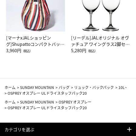
[マーナxJALショッピン
[リーデル]JALオリジナル オヴ
グ]Shupattoコンパクトバッグ
ァチュア ワイングラス2脚セッ
Drop JAL客室乗務員（LC）ス
3,960円
ト（レッドワイン）
5,280円
（税込）
（税込）
カーフ柄
ホーム
>
SUNDAY MOUNTAIN
>
バッグ
>
リュック・バックパック
>
10L~
>
OSPREY オスプレー ULドライスタッフパック20
ホーム
>
SUNDAY MOUNTAIN
>
OSPREY オスプレー
>
OSPREY オスプレー ULドライスタッフパック20
カテゴリを選ぶ