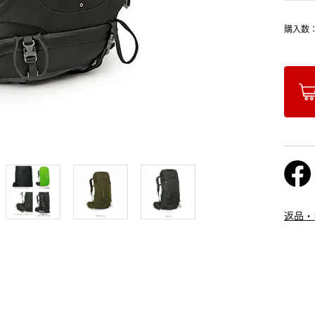
購入数
返品・