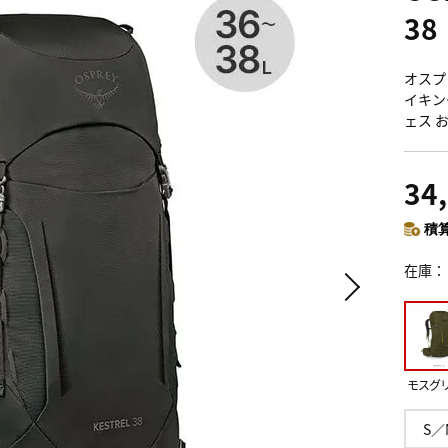
38
オスプレ
イキン
ェス 
34
積算
在庫
モスグ
S／