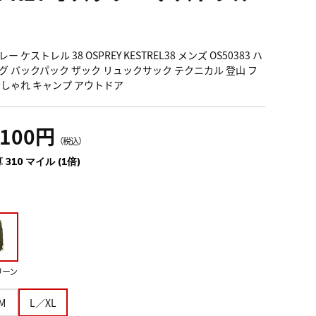
ー ケストレル 38 OSPREY KESTREL38 メンズ OS50383 ハ
グ バックパック ザック リュックサック テクニカル 登山 フ
おしゃれ キャンプ アウトドア
,100円
（税込）
 310 マイル (1倍)
リーン
M
L／XL