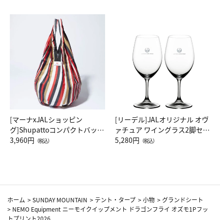
[マーナxJALショッピン
[リーデル]JALオリジナル オヴ
グ]Shupattoコンパクトバッグ
ァチュア ワイングラス2脚セッ
Drop JAL客室乗務員（LC）ス
3,960円
ト（レッドワイン）
5,280円
（税込）
（税込）
カーフ柄
ホーム
>
SUNDAY MOUNTAIN
>
テント・タープ
>
小物
>
グランドシート
>
NEMO Equipment ニーモイクイップメント ドラゴンフライ オズモ1Pフッ
トプリント2026