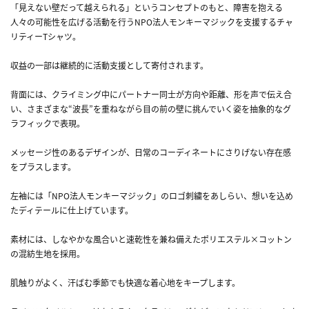
「見えない壁だって越えられる」というコンセプトのもと、障害を抱える
人々の可能性を広げる活動を行うNPO法人モンキーマジックを支援するチャ
リティーTシャツ。
収益の一部は継続的に活動支援として寄付されます。
背面には、クライミング中にパートナー同士が方向や距離、形を声で伝え合
い、さまざまな“波長”を重ねながら目の前の壁に挑んでいく姿を抽象的なグ
ラフィックで表現。
メッセージ性のあるデザインが、日常のコーディネートにさりげない存在感
をプラスします。
左袖には「NPO法人モンキーマジック」のロゴ刺繍をあしらい、想いを込め
たディテールに仕上げています。
素材には、しなやかな風合いと速乾性を兼ね備えたポリエステル×コットン
の混紡生地を採用。
肌触りがよく、汗ばむ季節でも快適な着心地をキープします。