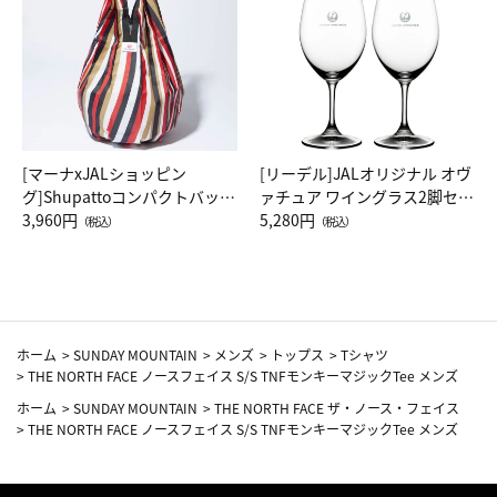
[マーナxJALショッピン
[リーデル]JALオリジナル オヴ
グ]Shupattoコンパクトバッグ
ァチュア ワイングラス2脚セッ
Drop JAL客室乗務員（LC）ス
3,960円
ト（レッドワイン）
5,280円
（税込）
（税込）
カーフ柄
ホーム
>
SUNDAY MOUNTAIN
>
メンズ
>
トップス
>
Tシャツ
>
THE NORTH FACE ノースフェイス S/S TNFモンキーマジックTee メンズ
ホーム
>
SUNDAY MOUNTAIN
>
THE NORTH FACE ザ・ノース・フェイス
>
THE NORTH FACE ノースフェイス S/S TNFモンキーマジックTee メンズ