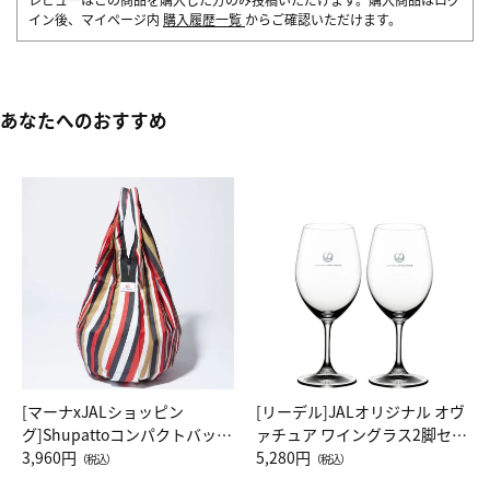
イン後、マイページ内
購入履歴一覧
からご確認いただけます。
あなたへのおすすめ
[マーナxJALショッピン
[リーデル]JALオリジナル オヴ
グ]Shupattoコンパクトバッグ
ァチュア ワイングラス2脚セッ
Drop JAL客室乗務員（LC）ス
3,960円
ト（レッドワイン）
5,280円
（税込）
（税込）
カーフ柄